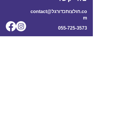
contact@חולצותכדורגל.co
m
055-725-3573
שם מלא
*
אימייל
*
מס' טלפון
נושא
תוכן ההודעה