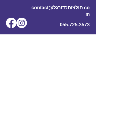
contact@חולצותכדורגל.co
m
055-725-3573
שם מלא
*
אימייל
*
מס' טלפון
נושא
תוכן ההודעה