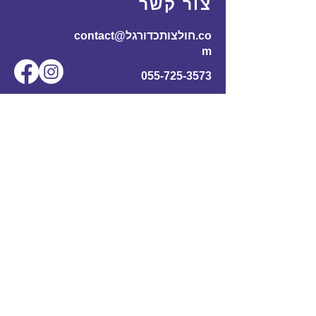
צור קשר
contact@חולצותכדורגל.co
m
055-725-3573
שם מלא
*
אימייל
*
מס' טלפון
נושא