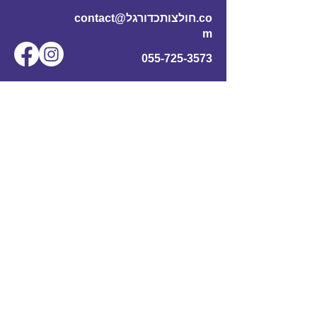
contact@חולצותכדורגל.co
m
055-725-3573
שם מלא
*
אימייל
*
מס' טלפון
נושא
תוכן ההודעה