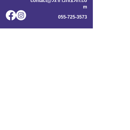
contact@חולצותכדורגל.co
m
055-725-3573
שם מלא
*
אימייל
*
מס' טלפון
נושא
תוכן ההודעה