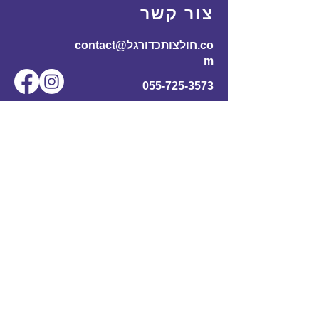
צור קשר
contact@חולצותכדורגל.co
m
055-725-3573
שם מלא
*
אימייל
*
מס' טלפון
נושא