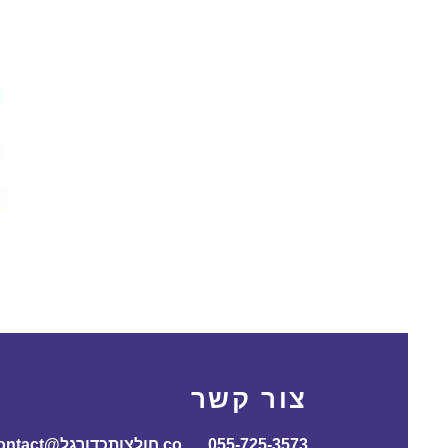
צור קשר
055-725-3573
contact@חולצותכדורג