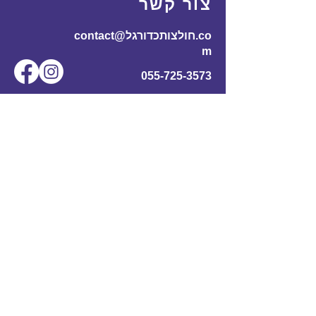
צור קשר
contact@חולצותכדורגל.co
m
055-725-3573
שם מלא
*
אימייל
*
מס' טלפון
נושא