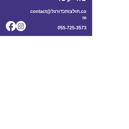
contact@חולצותכדורגל.co
m
055-725-3573
שם מלא
*
אימייל
*
מס' טלפון
נושא
תוכן ההודעה