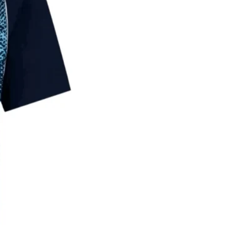
85
190-
4XL
195