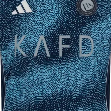
83
64