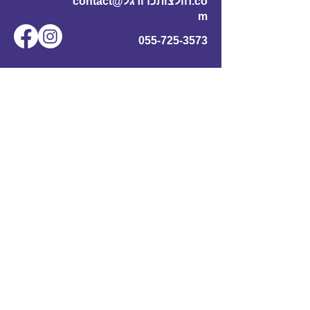
contact@חולצותכדורגל.co
m
055-725-3573
שם מלא
*
אימייל
*
מס' טלפון
נושא
תוכן ההודעה