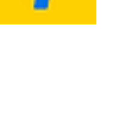
עדכני.
לפנות
אלינו
דרך
דף
הפייס
בוק
בהודע
ה
פרטי
ת או
דרך
צור
קשר
באתר
ולרשו
ם
במסו
דר את
הבעי
ה