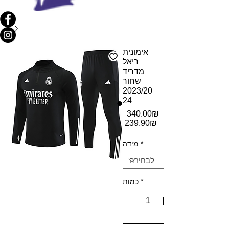
אימונית
ריאל
מדריד
שחור
2023/20
24
מחיר
 ‏340.00 ‏₪ 
רגיל
מחיר
‏239.90 ‏₪
מבצע
*
מידה
*
כמות