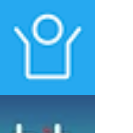
Fede
יתאפ
x,
שר
לכתוב
החלפ
ת
ה של
שהלק
מידה.
וח
החלפ
הזין
ה /
בעת
החזר
ביצוע
כספי
הרכי
ינתן
שה,
רק
זמן
כאשר
האספ
המוצר
קה
הגיע
והמש
פגום
לוח
או
נע בין
שונה
6-10
ממה
ימי
שהוזמ
עבודה
ן,
.