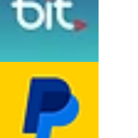
החלפ
על
ה או
הלקו
החזר
ח
כספי
לתת
ינתנו
פרטי
עד 14
משלו
ימים
ח
מיום
מדויקי
קבלת
ם
ההזמ
ומלאי
נה.
ם
במיד
הכולל
ה
ים
והמוצ
כתוב
ר
מלאה
הגיע
, שם
פגום /
ומספ
שונה
ר
ממה
פלאפו
שהוזמ
ן
ן , ניתן