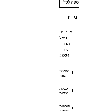
הוספה לסל
לקנייה מהירה
אימונית
ריאל
מדריד
שחור
23/24
החזרת
מוצר
ההזמ
טבלת
נות
מידות
הינם
הזמנו
מידות
הוראות
ת
ילדים:
כביסה