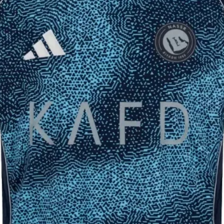
89
68.5
אורך
אורך
שרוו
מכנ
ל
ס
(ס״מ
(ס״מ
)
)
98.5
58
101
59
103.
60
5