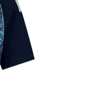
48
65
155-
18
165
מידות גברים:
מידה
גובה
אורך
היקף
(ס״מ
ג׳קט
חזה
)
(ס״מ
(ס״מ
)
)
98
66
155-
S
170
104
68
165-
M
175
110
70
170-
L
185