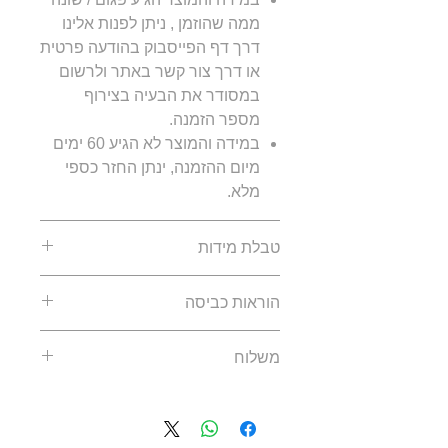
ממה שהוזמן , ניתן לפנות אלינו
דרך דף הפייסבוק בהודעה פרטית
או דרך צור קשר באתר ולרשום
במסודר את הבעיה בצירוף
מספר הזמנה.
במידה והמוצר לא הגיע 60 ימים
מיום ההזמנה, ינתן החזר כספי
מלא.
טבלת מידות
מידות ילדים:
הוראות כביסה
מידה
גובה
אורך
רוחב
אור
יש לכבס את המוצר בכביסה
(ס״מ)
ג׳קט
חזה
שרו
משלוח
עדינה ובטמפרטורת 30 מעלות.
(ס״מ)
(ס״מ)
(ס״
אין להשתמש במלבין או מרכך
זמן האספקה הוא 30-60 ימי
כביסה.
9.5
40
55
115-
10
עסקים מיום ביצוע ההזמנה.
אין לגהץ את התחתית של
125
המשלוח חינם.