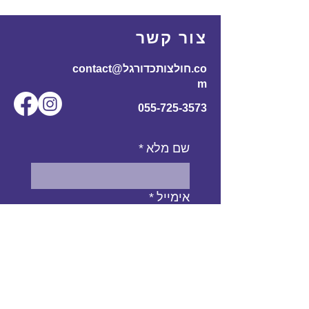
175
60
110
70
170-
L
צור קשר
185
contact@חולצותכדורגל.co
61
116
72
180-
XL
m
195
055-725-3573
שם מלא
*
אימייל
*
מס' טלפון
נושא