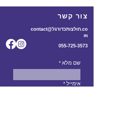
175
60
110
70
170-
L
צור קשר
185
contact@חולצותכדורגל.co
61
116
72
180-
XL
m
195
055-725-3573
שם מלא
*
אימייל
*
מס' טלפון
נושא