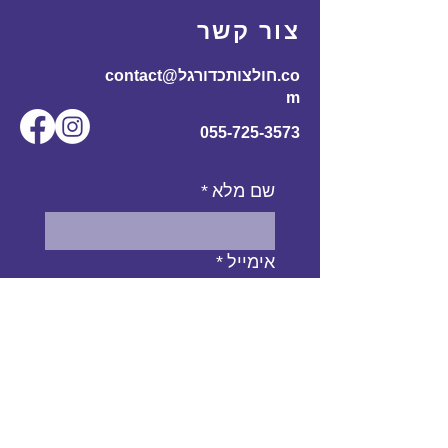
60
110
70
170-
L
צור קשר
185
contact@חולצותכדורגל.co
61
116
72
180-
XL
m
195
055-725-3573
שם מלא
*
אימייל
*
מס' טלפון
נושא