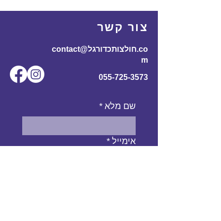
175
60
110
70
170-
L
צור קשר
185
contact@חולצותכדורגל.co
61
116
72
180-
XL
m
195
055-725-3573
שם מלא
*
אימייל
*
מס' טלפון
נושא