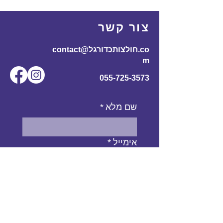
175
60
110
70
170-
L
צור קשר
185
contact@חולצותכדורגל.co
61
116
72
180-
XL
m
195
055-725-3573
שם מלא
*
אימייל
*
מס' טלפון
נושא