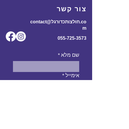
60
110
70
170-
L
צור קשר
185
contact@חולצותכדורגל.co
61
116
72
180-
XL
m
195
055-725-3573
שם מלא
*
אימייל
*
מס' טלפון
נושא