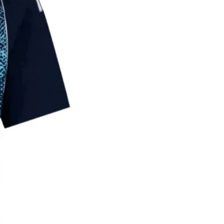
165
מידות גברים:
מידה
גובה
אורך
היקף
(ס״מ
ג׳קט
חזה
)
(ס״מ
(ס״מ
)
)
98
66
155-
S
170
104
68
165-
M
175
110
70
170-
L
185