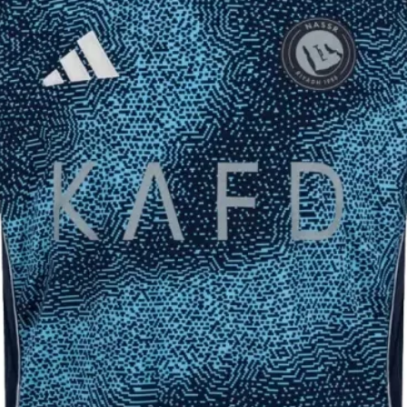
אורך
אורך
שרוו
מכנ
ל
ס
(ס״מ
(ס״מ
)
)
98.5
58
101
59
103.
60
5